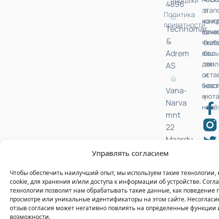
продажи
4896
этап
в
Политика
конт
каж
приватности
Technomar
каче
дом
&
чтоб
был
Adrem
ваш
бол
дом
тепл
AS
оста
и
безо
нас
Vana-
и
уюта
Narva
надё
mnt
22
Maardu,
Estonia
Управлять согласием
Чтобы обеспечить наилучший опыт, мы используем такие технологии, 
© ESTADESIGN 2025. Все права защищены.
cookie, для хранения и/или доступа к информации об устройстве. Согла
технологии позволит нам обрабатывать такие данные, как поведение 
просмотре или уникальные идентификаторы на этом сайте. Несогласи
отзыв согласия может негативно повлиять на определенные функции 
возможности.