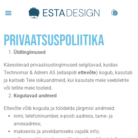
0
Privaatsuspoliitika
Üldtingimused
Käesolevad privaatsustingimused selgitavad, kuidas
Technomar & Adrem AS (edaspidi
ettevõte
) kogub, kasutab
ja kaitseb Teie isikuandmeid,
kui kasutate meie veebilehte
või tellite meie tooteid.
Kogutavad andmed
Ettevõte võib koguda ja töödelda järgmisi andmeid:
nimi, telefoninumber, e-posti aadress, tarne- ja
arveaadress;
makseviis ja arveldamiseks vajalik info;