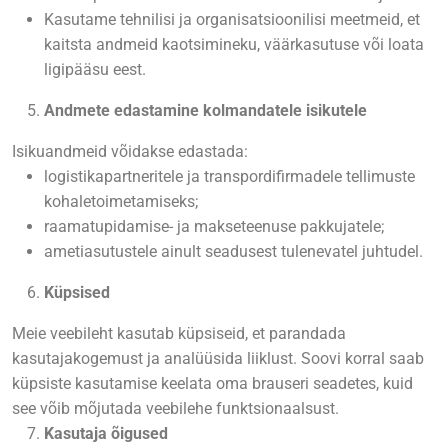
Kasutame tehnilisi ja organisatsioonilisi meetmeid, et
kaitsta andmeid kaotsimineku, väärkasutuse või loata
ligipääsu eest.
Andmete edastamine kolmandatele isikutele
Isikuandmeid võidakse edastada:
logistikapartneritele ja transpordifirmadele tellimuste
kohaletoimetamiseks;
raamatupidamise- ja makseteenuse pakkujatele;
ametiasutustele ainult seadusest tulenevatel juhtudel.
Küpsised
Meie veebileht kasutab küpsiseid, et parandada
kasutajakogemust ja analüüsida liiklust.
Soovi korral saab
küpsiste kasutamise keelata oma brauseri seadetes, kuid
see võib mõjutada veebilehe funktsionaalsust.
Kasutaja õigused