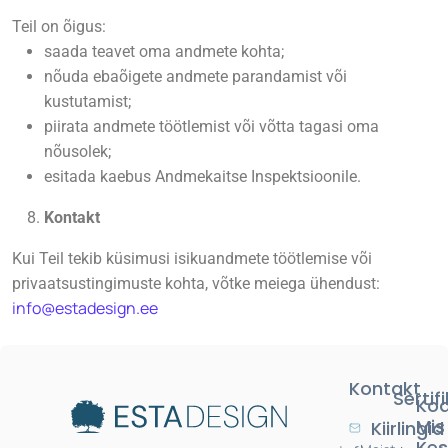
Teil on õigus:
saada teavet oma andmete kohta;
nõuda ebaõigete andmete parandamist või
kustutamist;
piirata andmete töötlemist või võtta tagasi oma
nõusolek;
esitada kaebus Andmekaitse Inspektsioonile.
Kontakt
Kui Teil tekib küsimusi isikuandmete töötlemise või
privaatsustingimuste kohta, võtke meiega ühendust:
info@estadesign.ee
Kontakt
Sertif
Kod
Mis
Kiirlingid
Kes