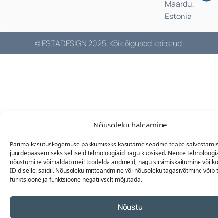
Maardu,
Estonia
© ESTADESIGN 2025. Kõik õigused kaitstud.
Nõusoleku haldamine
Parima kasutuskogemuse pakkumiseks kasutame seadme teabe salvestamise
juurdepääsemiseks selliseid tehnoloogiaid nagu küpsised. Nende tehnoloogi
nõustumine võimaldab meil töödelda andmeid, nagu sirvimiskäitumine või 
ID-d sellel saidil. Nõusoleku mitteandmine või nõusoleku tagasivõtmine võib 
funktsioone ja funktsioone negatiivselt mõjutada.
Nõustu