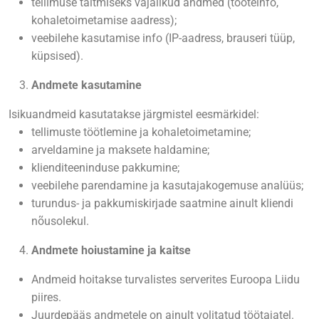
tellimuse täitmiseks vajalikud andmed (tooteinfo,
kohaletoimetamise aadress);
veebilehe kasutamise info (IP-aadress, brauseri tüüp,
küpsised).
Andmete kasutamine
Isikuandmeid kasutatakse järgmistel eesmärkidel:
tellimuste töötlemine ja kohaletoimetamine;
arveldamine ja maksete haldamine;
klienditeeninduse pakkumine;
veebilehe parendamine ja kasutajakogemuse analüüs;
turundus- ja pakkumiskirjade saatmine ainult kliendi
nõusolekul.
Andmete hoiustamine ja kaitse
Andmeid hoitakse turvalistes serverites Euroopa Liidu
piires.
Juurdepääs andmetele on ainult volitatud töötajatel.