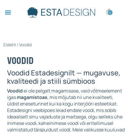
0
Esileht
/ Voodid
VOODID
Voodid Estadesignilt — mugavuse,
kvaliteedi ja stiili sümbioos
Voodid
ei ole pelgalt magamisase, vaid võtmeelement
igas
magamistoas
, mis mõjutab nii une kvaliteeti,
üldist enesetunnet kui ka kogu interjööri esteetikat.
Estadesigni veebipoes leiad endale voodi, mis sobib
ideaalselt sinu vajaduste ja maitsega, olgu selleks ühe
inimese voodi, kaheinimese voodi või eritellimusel
valmistatud täispuidust voodi. Meie valikusse kuuluvad