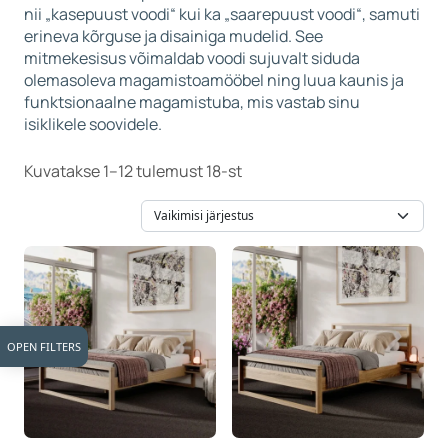
nii „kasepuust voodi“ kui ka „saarepuust voodi“, samuti
erineva kõrguse ja disainiga mudelid. See
mitmekesisus võimaldab voodi sujuvalt siduda
olemasoleva magamistoamööbel ning luua kaunis ja
funktsionaalne magamistuba, mis vastab sinu
isiklikele soovidele.
Kuvatakse 1–12 tulemust 18-st
OPEN FILTERS