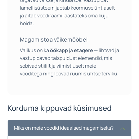
lamellisüsteem jaotab koormuse ühtlaselt
ja aitab voodiraamil aastateks oma kuju
hoida.
Magamistoa väikemööbel
Valikus on ka
öökapp
ja
etagere
— lihtsad ja
vastupidavad täispuidust elemendid, mis
sobivad stiililt ja viimistluselt meie
vooditega ning loovad ruumis ühtse terviku.
Korduma kippuvad küsimused
Miks on meie voodid ideaalsed magamiseks?