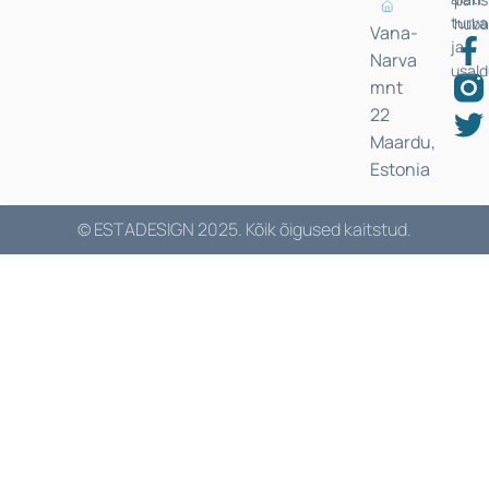
turva
huba
Vana-
ja
Narva
usal
mnt
22
Maardu,
Estonia
© ESTADESIGN 2025. Kõik õigused kaitstud.