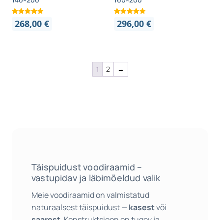
268,00
€
296,00
€
1
2
→
Täispuidust voodiraamid –
vastupidav ja läbimõeldud valik
Meie voodiraamid on valmistatud
naturaalsest täispuidust —
kasest
või
saarest
. Konstruktsioon on tugev ja