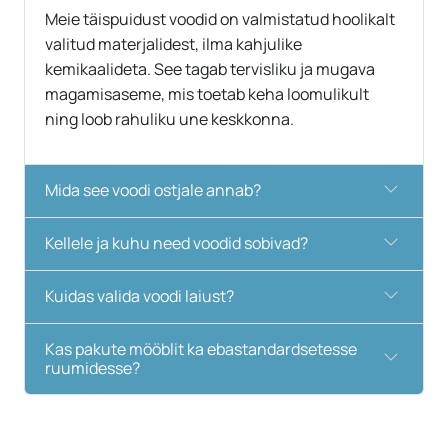
Meie täispuidust voodid on valmistatud hoolikalt
valitud materjalidest, ilma kahjulike
kemikaalideta. See tagab tervisliku ja mugava
magamisaseme, mis toetab keha loomulikult
ning loob rahuliku une keskkonna.
Mida see voodi ostjale annab?
Kellele ja kuhu need voodid sobivad?
Kuidas valida voodi laiust?
Kas pakute mööblit ka ebastandardsetesse
ruumidesse?