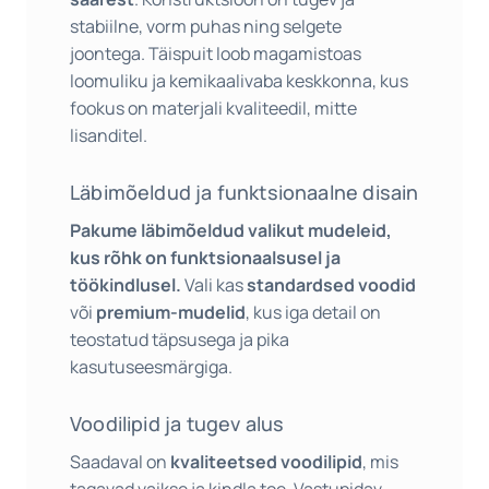
stabiilne, vorm puhas ning selgete
joontega. Täispuit loob magamistoas
loomuliku ja kemikaalivaba keskkonna, kus
fookus on materjali kvaliteedil, mitte
lisanditel.
Läbimõeldud ja funktsionaalne disain
Pakume läbimõeldud valikut mudeleid,
kus rõhk on funktsionaalsusel ja
töökindlusel.
Vali kas
standardsed voodid
või
premium-mudelid
, kus iga detail on
teostatud täpsusega ja pika
kasutuseesmärgiga.
Voodilipid ja tugev alus
Saadaval on
kvaliteetsed voodilipid
, mis
tagavad vaikse ja kindla toe. Vastupidav