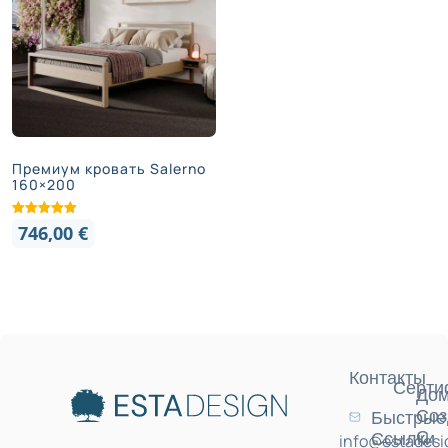
Премиум кровать Salerno
160×200
746,00
€
Контакты
Серти
Дом
Соз
Быстрые
С
Ссылки
info@estadesi