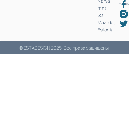
Narva
надё
mnt
22
Maardu,
Estonia
© ESTADESIGN 2025. Все права защищены.