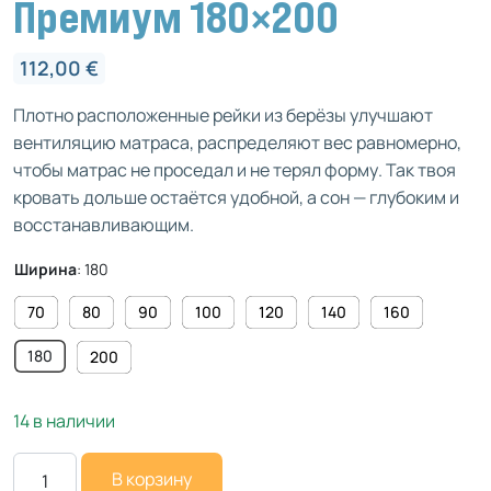
Премиум 180×200
112,00
€
Плотно расположенные рейки из берёзы улучшают
вентиляцию матраса, распределяют вес равномерно,
чтобы матрас не проседал и не терял форму. Так твоя
кровать дольше остаётся удобной, а сон — глубоким и
восстанавливающим.
Ширина
:
180
70
80
90
100
120
140
160
180
200
14 в наличии
В корзину