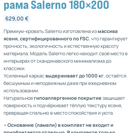
рама Salerno 180×200
629,00
€
Премиум-кровать Salerno изготовлена из
массива
ясеня, сертифицированного по FSC
, что гарантирует
прочность, экологичность и естественную красоту
материала. Модель Salerno легко находит своё место в
интерьерах от скандинавского минимализма до
классики.
Усиленный каркас
выдерживает до 1000 кг
, остаётся
бесшумным и неподвижным даже при ежедневном
использовании.
Натуральное
гипоаллергенное покрытие
защищает
поверхность и подчёркивает тёплую текстуру ясеня,
превращая спальню в место спокойствия и уюта.
•
Основание (ламели) в комплект не входит и
приобретается отдельно. В комплекте только