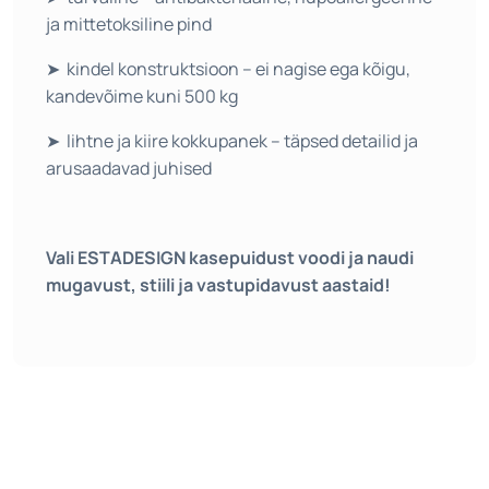
ja mittetoksiline pind
➤
kindel konstruktsioon – ei nagise ega kõigu,
kandevõime kuni 500 kg
➤
lihtne ja kiire kokkupanek – täpsed detailid ja
arusaadavad juhised
Vali ESTADESIGN kasepuidust voodi ja naudi
mugavust, stiili ja vastupidavust aastaid!