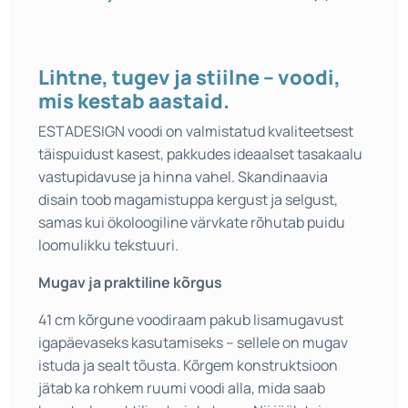
Lihtne, tugev ja stiilne – voodi,
mis kestab aastaid.
ESTADESIGN voodi on valmistatud kvaliteetsest
täispuidust kasest, pakkudes ideaalset tasakaalu
vastupidavuse ja hinna vahel. Skandinaavia
disain toob magamistuppa kergust ja selgust,
samas kui ökoloogiline värvkate rõhutab puidu
loomulikku tekstuuri.
Mugav ja praktiline kõrgus
41 cm kõrgune voodiraam pakub lisamugavust
igapäevaseks kasutamiseks – sellele on mugav
istuda ja sealt tõusta. Kõrgem konstruktsioon
jätab ka rohkem ruumi voodi alla, mida saab