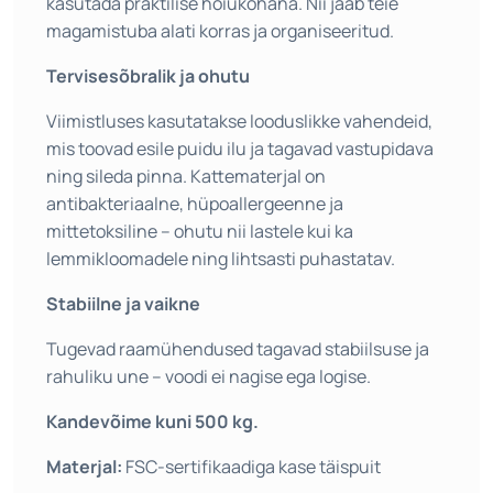
kasutada praktilise hoiukohana. Nii jääb teie
magamistuba alati korras ja organiseeritud.
Tervisesõbralik ja ohutu
Viimistluses kasutatakse looduslikke vahendeid,
mis toovad esile puidu ilu ja tagavad vastupidava
ning sileda pinna. Kattematerjal on
antibakteriaalne, hüpoallergeenne ja
mittetoksiline – ohutu nii lastele kui ka
lemmikloomadele ning lihtsasti puhastatav.
Stabiilne ja vaikne
Tugevad raamühendused tagavad stabiilsuse ja
rahuliku une – voodi ei nagise ega logise.
Kandevõime kuni 500 kg.
Materjal:
FSC-sertifikaadiga kase täispuit