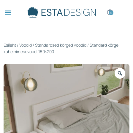
0
Esileht
/
Voodid
/
Standardsed kõrged voodid
/ Standard kõrge
kaheinimesevoodi 160×200