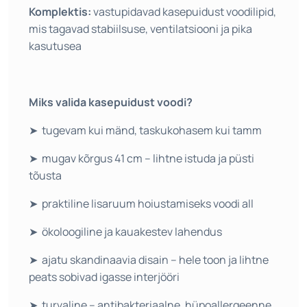
Komplektis:
vastupidavad kasepuidust voodilipid,
mis tagavad stabiilsuse, ventilatsiooni ja pika
kasutusea
Miks valida kasepuidust voodi?
➤
tugevam kui mänd, taskukohasem kui tamm
➤
mugav kõrgus 41 cm – lihtne istuda ja püsti
tõusta
➤
praktiline lisaruum hoiustamiseks voodi all
➤
ökoloogiline ja kauakestev lahendus
➤
ajatu skandinaavia disain – hele toon ja lihtne
peats sobivad igasse interjööri
➤
turvaline – antibakteriaalne, hüpoallergeenne