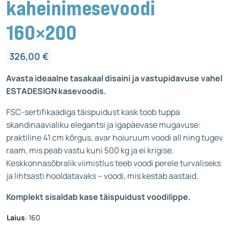
kaheinimesevoodi
160×200
326,00
€
Avasta ideaalne tasakaal disaini ja vastupidavuse vahel
ESTADESIGN kasevoodis.
FSC-sertifikaadiga täispuidust kask toob tuppa
skandinaavialiku elegantsi ja igapäevase mugavuse:
praktiline 41 cm kõrgus, avar hoiuruum voodi all ning tugev
raam, mis peab vastu kuni 500 kg ja ei krigise.
Keskkonnasõbralik viimistlus teeb voodi perele turvaliseks
ja lihtsasti hooldatavaks – voodi, mis kestab aastaid.
Komplekt sisaldab kase täispuidust voodilippe.
Laius
:
160