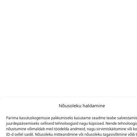
Nõusoleku haldamine
Parima kasutuskogemuse pakkumiseks kasutame seadme teabe salvestamise
juurdepääsemiseks selliseid tehnoloogiaid nagu küpsised. Nende tehnoloogi
nõustumine võimaldab meil töödelda andmeid, nagu sirvimiskäitumine või 
ID-d sellel saidil. Nõusoleku mitteandmine või nõusoleku tagasivõtmine võib 