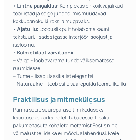
•
Lihtne paigaldus:
Komplektis on kõik vajalikud
tööriistad ja selge juhend, mis muudavad
kokkupaneku kiireks ja mugavaks.
•
Ajatu ilu:
Looduslik puit hoiab oma kauni
tekstuuri, lisades igasse interjööri soojust ja
iseloomu.
•
Kolm stiilset värvitooni:
– Valge – loob avarama tunde väiksematesse
ruumidesse
– Tume – lisab klassikalist elegantsi
– Naturaalne – toob esile saarepuidu loomuliku ilu
Praktilisus ja mitmekülgsus
Parma sobib suurepäraselt nii koduseks
kasutuseks kui ka hotellitubadesse. Lisaks
pakume tasuta kohaletoimetamist Eestis ning
võimalust tellida ka erimõõdus lahendusi. Meie