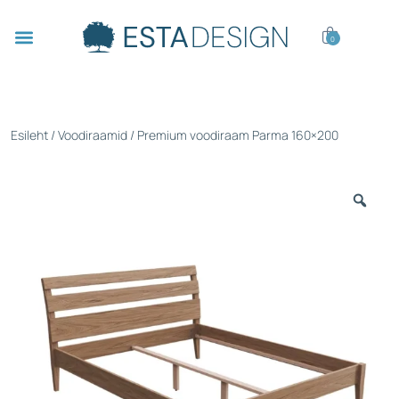
0
Esileht
/
Voodiraamid
/ Premium voodiraam Parma 160×200