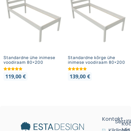
Standardne ühe inimese
Standardne kõrge ühe
voodiraam 80×200
inimese voodiraam 80×200
119,00
€
139,00
€
Kontakt
Sertif
Kod
Mis
Kiirlingid