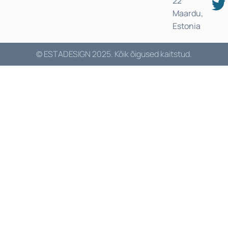
22
Maardu,
Estonia
© ESTADESIGN 2025. Kõik õigused kaitstud.