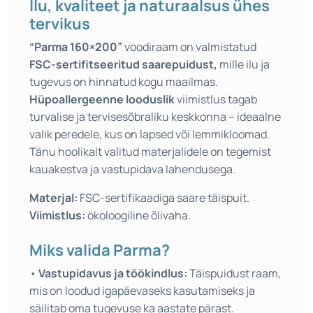
Ilu, kvaliteet ja naturaalsus ühes
tervikus
“Parma 160×200”
voodiraam on valmistatud
FSC-sertifitseeritud saarepuidust,
mille ilu ja
tugevus on hinnatud kogu maailmas.
Hüpoallergeenne looduslik
viimistlus tagab
turvalise ja tervisesõbraliku keskkonna – ideaalne
valik peredele, kus on lapsed või lemmikloomad.
Tänu hoolikalt valitud materjalidele on tegemist
kauakestva ja vastupidava lahendusega.
Materjal:
FSC-sertifikaadiga saare täispuit.
Viimistlus:
ökoloogiline õlivaha.
Miks valida Parma?
•
Vastupidavus ja töökindlus:
Täispuidust raam,
mis on loodud igapäevaseks kasutamiseks ja
säilitab oma tugevuse ka aastate pärast.