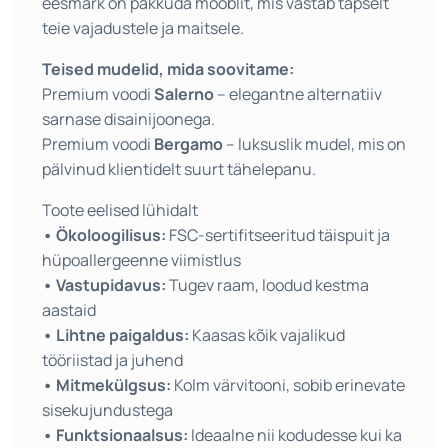
eesmärk on pakkuda mööblit, mis vastab täpselt
teie vajadustele ja maitsele.
Teised mudelid, mida soovitame:
Premium voodi
Salerno
– elegantne alternatiiv
sarnase disainijoonega.
Premium voodi
Bergamo
– luksuslik mudel, mis on
pälvinud klientidelt suurt tähelepanu.
Toote eelised lühidalt
• Ökoloogilisus:
FSC-sertifitseeritud täispuit ja
hüpoallergeenne viimistlus
• Vastupidavus:
Tugev raam, loodud kestma
aastaid
• Lihtne paigaldus:
Kaasas kõik vajalikud
tööriistad ja juhend
• Mitmekülgsus:
Kolm värvitooni, sobib erinevate
sisekujundustega
• Funktsionaalsus:
Ideaalne nii kodudesse kui ka