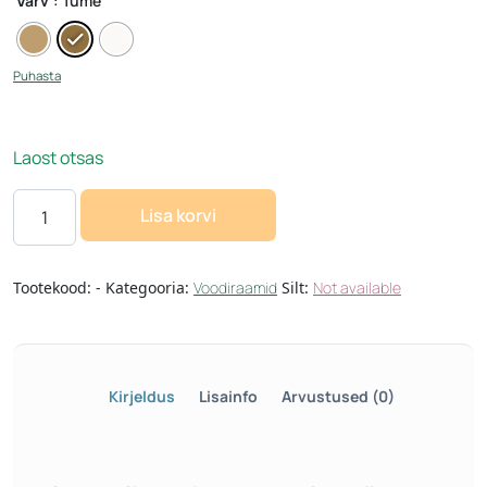
Värv
: Tume
Puhasta
Laost otsas
Lisa korvi
Tootekood:
-
Kategooria:
Voodiraamid
Silt:
Not available
Kirjeldus
Lisainfo
Arvustused (0)