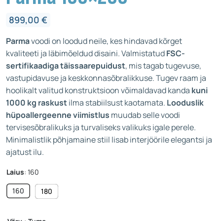
899,00
€
Parma
voodi on loodud neile, kes hindavad kõrget
kvaliteeti ja läbimõeldud disaini. Valmistatud
FSC-
sertifikaadiga täissaarepuidust
, mis tagab tugevuse,
vastupidavuse ja keskkonnasõbralikkuse. Tugev raam ja
hoolikalt valitud konstruktsioon võimaldavad kanda
kuni
1000 kg raskust
ilma stabiilsust kaotamata.
Looduslik
hüpoallergeenne viimistlus
muudab selle voodi
tervisesõbralikuks ja turvaliseks valikuks igale perele.
Minimalistlik põhjamaine stiil lisab interjöörile elegantsi ja
ajatust ilu.
Laius
:
160
160
180