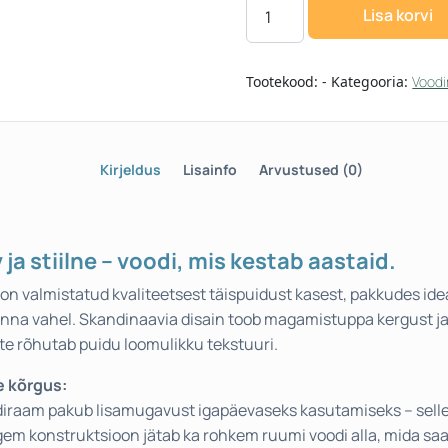
Lisa korvi
Tootekood:
-
Kategooria:
Voodi
Kirjeldus
Lisainfo
Arvustused (0)
 ja stiilne – voodi, mis kestab aastaid.
n valmistatud kvaliteetsest täispuidust kasest, pakkudes ide
inna vahel. Skandinaavia disain toob magamistuppa kergust ja
te rõhutab puidu loomulikku tekstuuri.
e kõrgus:
iraam pakub lisamugavust igapäevaseks kasutamiseks – selle
rgem konstruktsioon jätab ka rohkem ruumi voodi alla, mida s