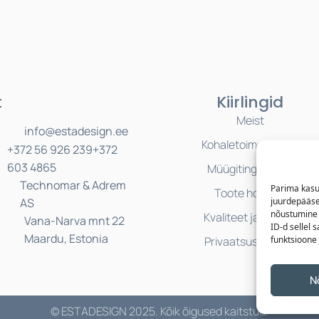
t
Kiirlingid
Meist
info@estadesign.ee
Kohaletoimetamine
+372 56 926 239
+372
603 4865
Müügitingimused
Technomar & Adrem
Parima kasu
Toote hooldus
AS
juurdepääse
nõustumine 
Kvaliteet ja ohutus
Vana-Narva mnt 22
ID-d sellel 
Maardu, Estonia
Privaatsuspoliitika
funktsioone 
N
© ESTADESIGN 2025. Kõik õigused kaitstud.