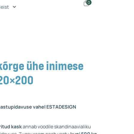
0
eist
kõrge ühe inimese
120×200
a vastupidavuse vahel ESTADESIGN
ritud kask
annab voodile skandinaavialiku
pidavuse. Tugev raam peab vastu
kuni 500 kg
,