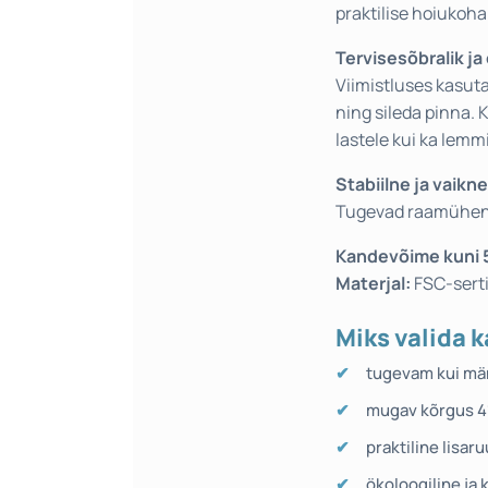
praktilise hoiukoha
Tervisesõbralik ja
Viimistluses kasuta
ning sileda pinna. 
lastele kui ka lemm
Stabiilne ja vaikne
Tugevad raamühendu
Kandevõime kuni 
Materjal:
FSC-serti
Miks valida 
tugevam kui mä
mugav kõrgus 41 
praktiline lisar
ökoloogiline ja