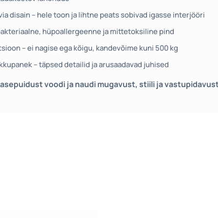
ia disain – hele toon ja lihtne peats sobivad igasse interjööri
bakteriaalne, hüpoallergeenne ja mittetoksiline pind
tsioon – ei nagise ega kõigu, kandevõime kuni 500 kg
kokkupanek – täpsed detailid ja arusaadavad juhised
sepuidust voodi ja naudi mugavust, stiili ja vastupidavust