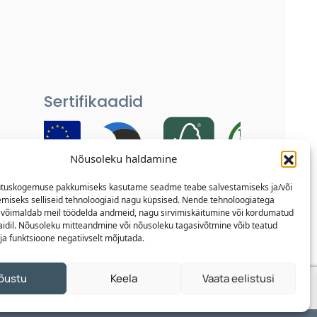
Sertifikaadid
Nõusoleku haldamine
Iga meie toode on hoolikalt katsetatud
tuskogemuse pakkumiseks kasutame seadme teabe salvestamiseks ja/või
ja läbinud mitmeid kvaliteedikontrolle,
miseks selliseid tehnoloogiaid nagu küpsised. Nende tehnoloogiatega
et sinu kodu oleks alati turvaline ja
võimaldab meil töödelda andmeid, nagu sirvimiskäitumine või kordumatud
saidil. Nõusoleku mitteandmine või nõusoleku tagasivõtmine võib teatud
usaldusväärne.
ja funktsioone negatiivselt mõjutada.
õustu
Keela
Vaata eelistusi