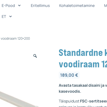
E-Pood
Eritellimus
Kohaletoimetamine
M
ET
e voodiraam 120×200
Standardne 
voodiraam 
189,00
€
Avasta tasakaal disaini j
kasevoodis.
Täispuidust
FSC-sertitsee
selguse ja loomuliku vastu