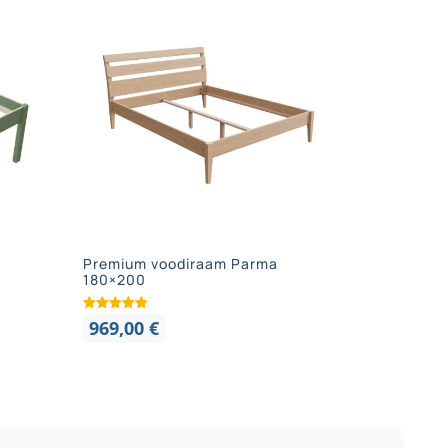
Premium voodiraam Parma
180×200
969,00
€