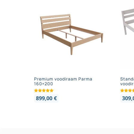
Premium voodiraam Parma
Stand
160×200
voodi
899,00
€
309