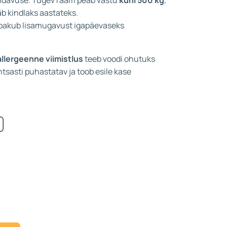
ääb kindlaks aastateks.
pakub lisamugavust igapäevaseks
llergeenne viimistlus
teeb voodi ohutuks
ihtsasti puhastatav ja toob esile kase