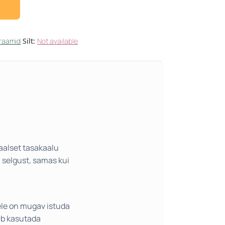
raamid
Silt:
Not available
aalset tasakaalu
 selgust, samas kui
le on mugav istuda
aab kasutada