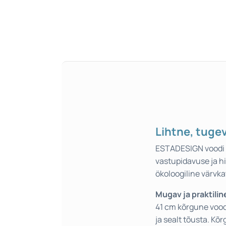
Lihtne, tugev
ESTADESIGN voodi o
vastupidavuse ja h
ökoloogiline värvka
Mugav ja praktilin
41 cm kõrgune vood
ja sealt tõusta. Kõ