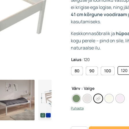
ei krigise ega logise, ning j
41 cm kõrgune voodiraam
kasutamiseks.
Keskkonnasõbralik ja
hüpoa
kogu perele – pind on sile, l
naturaalse ilu.
Laius
:
120
120
80
90
100
Värv
: Valge
Puhasta