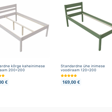
ardne kõrge kaheinimese
Standardne ühe inimese
raam 200×200
voodiraam 120×200
,00
€
169,00
€