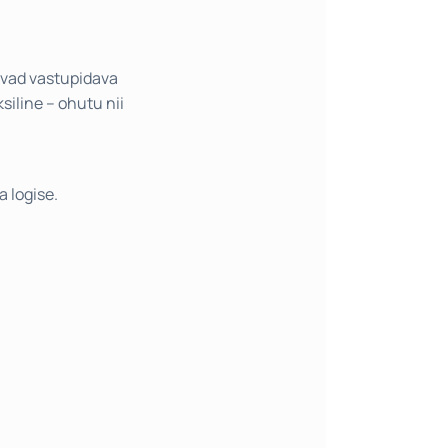
gavad vastupidava
siline – ohutu nii
 logise.