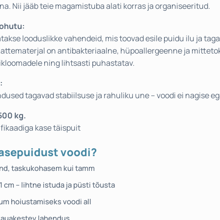
na. Nii jääb teie magamistuba alati korras ja organiseeritud.
 ohutu:
takse looduslikke vahendeid, mis toovad esile puidu ilu ja ta
Kattematerjal on antibakteriaalne, hüpoallergeenne ja mittetok
ikloomadele ning lihtsasti puhastatav.
:
sed tagavad stabiilsuse ja rahuliku une – voodi ei nagise ega
500 kg.
fikaadiga kase täispuit
kasepuidust voodi?
nd, taskukohasem kui tamm
cm – lihtne istuda ja püsti tõusta
uum hoiustamiseks voodi all
 kauakestev lahendus