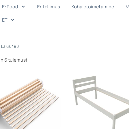
E-Pood
Eritellimus
Kohaletoimetamine
M
ET
 Laius / 90
an 6 tulemust