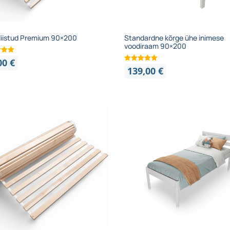
liistud Premium 90×200
Standardne kõrge ühe inimese
voodiraam 90×200
00
€
139,00
€