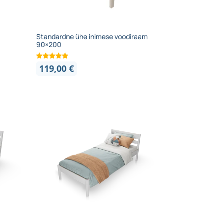
Standardne ühe inimese voodiraam
90×200
119,00
€