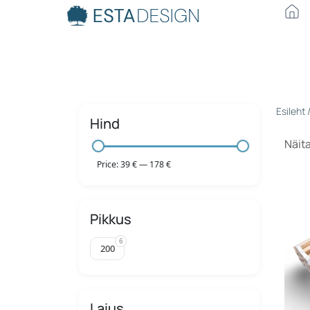
Esileht
/
Hind
Näit
Price:
39 €
—
178 €
Pikkus
6
200
Laius