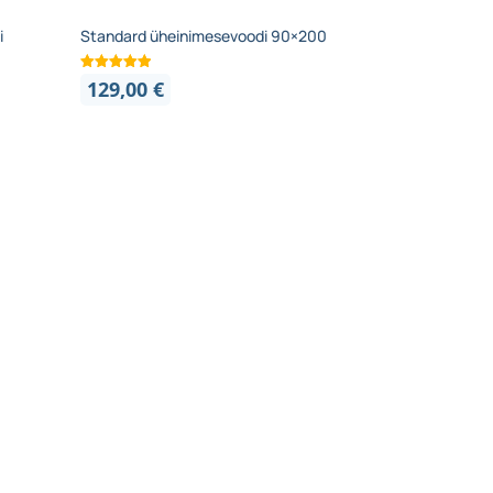
i
Standard üheinimesevoodi 90×200
129,00
€