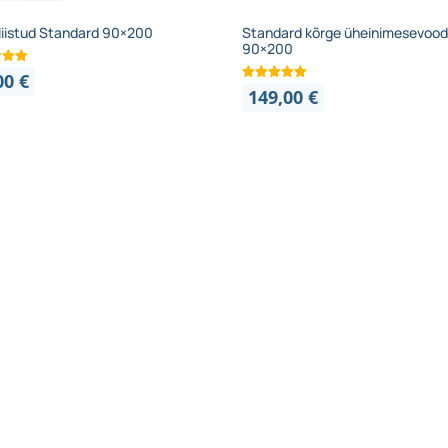
liistud Standard 90×200
Standard kõrge üheinimesevood
90×200
00
€
149,00
€