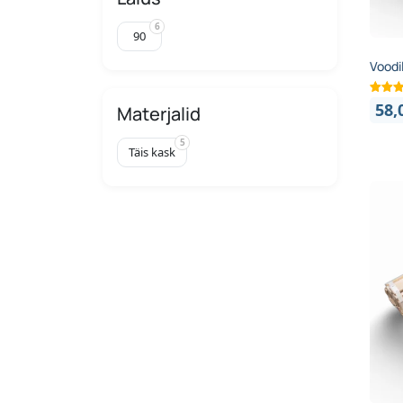
6
90
Voodi
58,
Materjalid
5
Täis kask