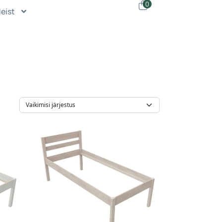
0
eist