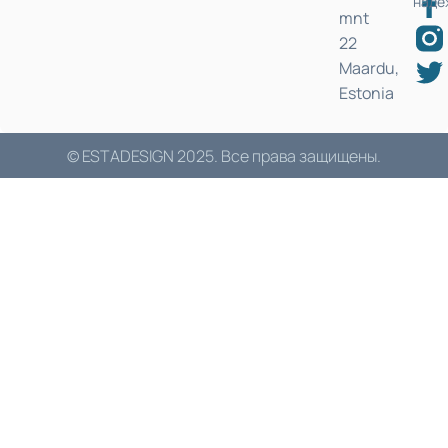
надё
mnt
22
Maardu,
Estonia
© ESTADESIGN 2025. Все права защищены.