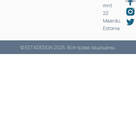
надё
mnt
22
Maardu,
Estonia
© ESTADESIGN 2025. Все права защищены.